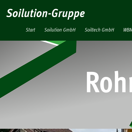
Soilution-Gruppe
Start
Soilution GmbH
Soiltech GmbH
WBM
Rohr