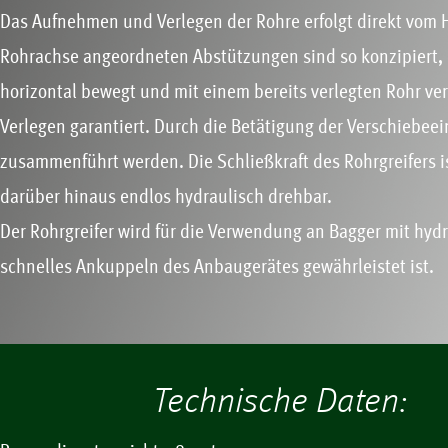
Das Aufnehmen und Verlegen der Rohre erfolgt direkt vom H
Rohrachse angeordneten Abstützungen sind so konzipiert, 
horizontal bewegt und mit einem bereits verlegten Rohr ve
Verlegen garantiert. Durch die Betätigung der Verschiebee
zusammenführt werden. Die Schließkraft des Rohrgreifers ist
darüber hinaus endlos hydraulisch drehbar.
Der Rohrgreifer wird für die Verwendung an Bagger mit hy
schnelles Ankuppeln des Anbaugerätes gewährleistet ist.
Technische Daten: