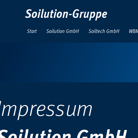
Soilution-Gruppe
Start
Soilution GmbH
Soiltech GmbH
WBM
Impressum