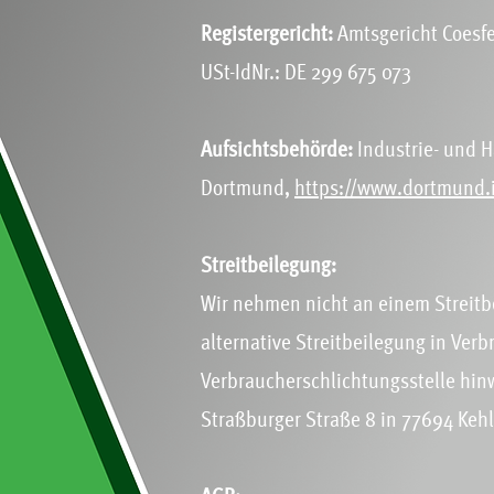
Registergericht:
Amtsgericht Coesf
USt-IdNr.: DE 299 675 073
Aufsichtsbehörde:
Industrie- und 
Dortmund,
https://www.dortmund.
Streitbeilegung:
Wir nehmen nicht an einem Streitbe
alternative Streitbeilegung in Verb
Verbraucherschlichtungsstelle hinw
Straßburger Straße 8 in 77694 Keh