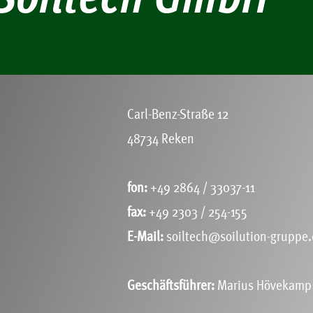
Soiltech GmbH
Carl-Benz-Straße 12
48734 Reken
fon:
+49 2864 / 33037-11
fax:
+49 2303 / 254-155
E-Mail:
soiltech@soilution-gruppe
Geschäftsführer:
Marius Hövekamp