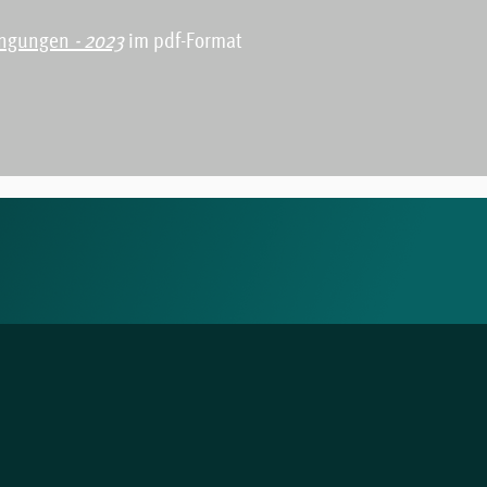
ingungen
- 2023
im pdf-Format