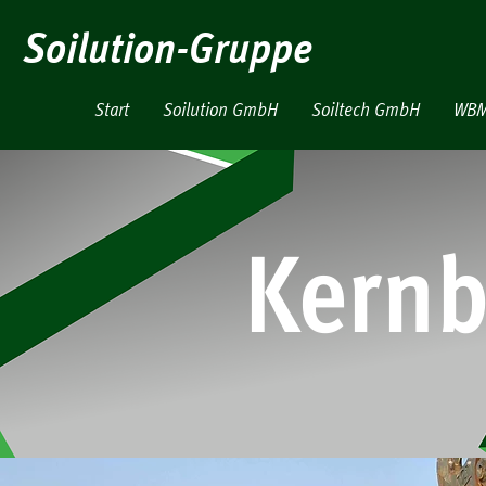
Soilution-Gruppe
Start
Soilution GmbH
Soiltech GmbH
WBM
Kernb