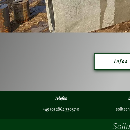
Infos
Telefon
+49 (0) 2864 33037-0
soiltec
Soil